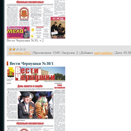
Вести Чернушки №30, ч.2
Подшивка-2011
|
Просмотров:
1540
|
Загрузок:
2
|
Добавил:
nastycatinbox
|
Дата:
05.0
Вести Чернушки №30/1