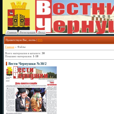
Главная
Регистрация
Вход
Приветствую Вас
,
гость
|
RSS
Главная
»
Файлы
Всего материалов в каталоге
:
30
Показано материалов
:
1-10
Вести Чернушки №30/2