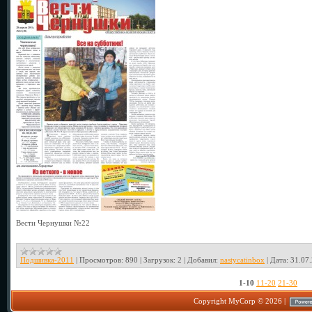
Вести Чернушки №22
Подшивка-2011
|
Просмотров:
890
|
Загрузок:
2
|
Добавил:
nastycatinbox
|
Дата:
31.07
1-10
11-20
21-30
Copyright MyCorp © 2026
|