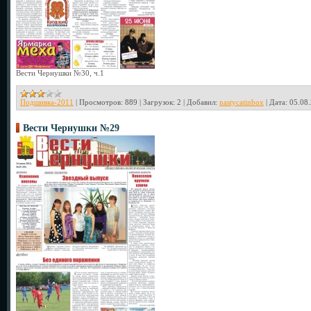
Вести Чернушки №30, ч.1
Подшивка-2011
|
Просмотров:
889
|
Загрузок:
2
|
Добавил:
nastycatinbox
|
Дата:
05.08
Вести Чернушки №29